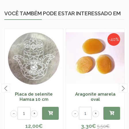
VOCÊ TAMBÉM PODE ESTAR INTERESSADO EM
-40%
Placa de selenite
Aragonite amarela
Hamsa 10 cm
oval
-
+
-
+
12,00€
3,30€
5,50€