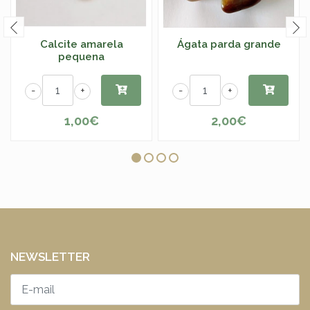
Calcite amarela
Ágata parda grande
pequena
-
+
-
+
1,00€
2,00€
NEWSLETTER