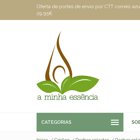
Oferta de portes de envio por CTT correio a
29.95€
CATEGORIAS
SO
Início
Cristais
Pedras roladas
Pedras rol