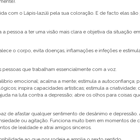
mente).
da com o Lápis-lazúli pela sua coloração. E de facto elas são
a a pessoa a ter uma visão mais clara e objetiva da situação e
rtalece o corpo, evita doenças, inflamações e infeções e estimul
s pessoas que trabalham essencialmente com a voz.
ilíbrio emocional; acalma a mente; estimula a autoconfiança; 
icos; inspira capacidades artísticas; estimula a criatividade; 
da na luta contra a depressão; abre os olhos para coisas que 
az de afastar qualquer sentimento de desânimo e depressão. 
nsiedade ou agitação. Funciona muito bem em momentos de c
entos de lealdade e atrai amigos sinceros.
nsibilidade ao que nos rodeia e amplia o sexto sentido.