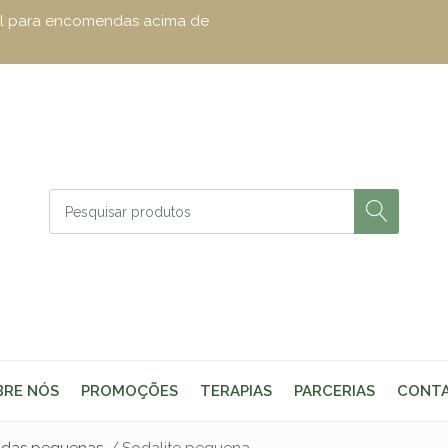
zul para encomendas acima de
BRE NÓS
PROMOÇÕES
TERAPIAS
PARCERIAS
CONT
adas pequenas
Sodalite pequena