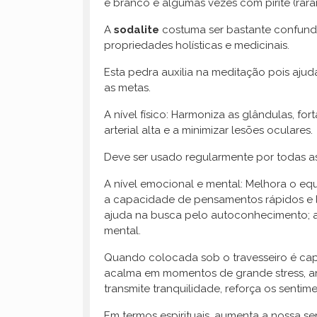
e branco e algumas vezes com pirite (rara
A
sodalite
costuma ser bastante confundi
propriedades holísticas e medicinais.
Esta pedra auxilia na meditação pois ajud
as metas.
A nível físico: Harmoniza as glândulas, fo
arterial alta e a minimizar lesões oculares.
Deve ser usado regularmente por todas a
A nível emocional e mental: Melhora o equ
a capacidade de pensamentos rápidos e lóg
ajuda na busca pelo autoconhecimento; aju
mental.
Quando colocada sob o travesseiro é cap
acalma em momentos de grande stress, a
transmite tranquilidade, reforça os sentim
Em termos espirituais, aumenta a nossa se