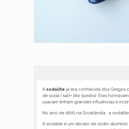
A
sodalite
já era conhecida dos Gregos q
de soda ( sal)+ lítio (pedra). Eles honra
usavam tinham grandes influências e inclin
No ano de 1806 na Groelândia, a sodalit
A sodalite é um silicato de sódio-alumíni