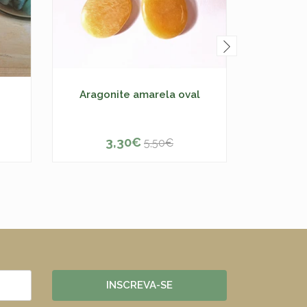
Aragonite amarela oval
Calcit
3,30€
5,50€
-
+
-
INSCREVA-SE