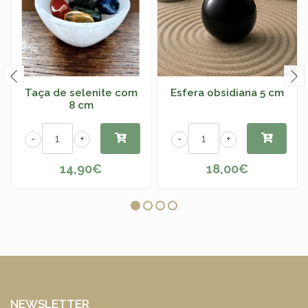
Taça de selenite com
Esfera obsidiana 5 cm
8 cm
-
+
-
+
14,90€
18,00€
NEWSLETTER