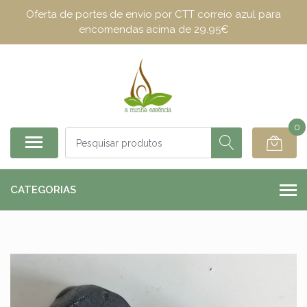
Oferta de portes de envio por CTT correio azul para
encomendas acima de 29.95€
0
CATEGORIAS