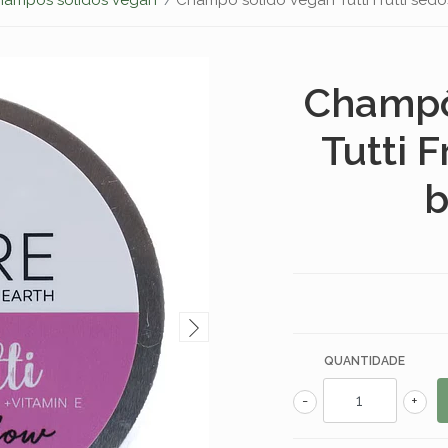
Champô
Tutti F
b
QUANTIDADE
-
+