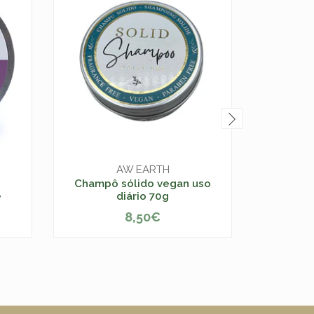
AW EARTH
n
Champô sólido vegan uso
Champô s
e
diário 70g
8,50€
-
+
-