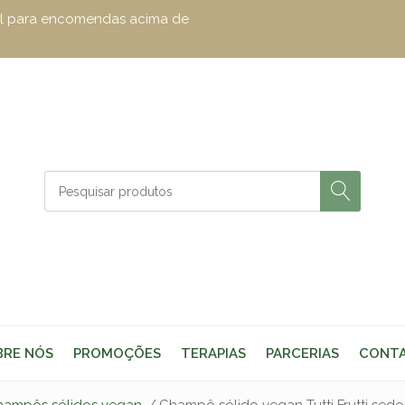
zul para encomendas acima de
BRE NÓS
PROMOÇÕES
TERAPIAS
PARCERIAS
CONT
hampôs sólidos vegan
Champô sólido vegan Tutti Frutti sedo