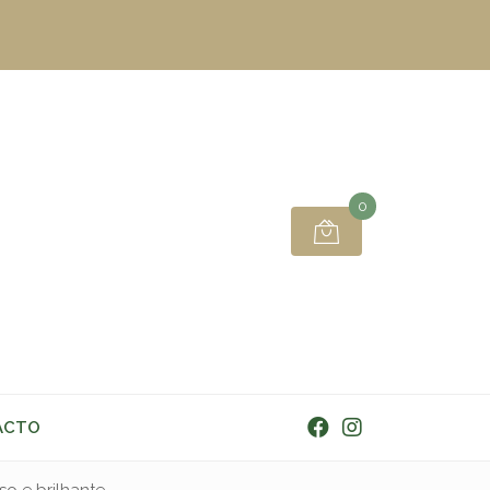
0
ACTO
so e brilhante