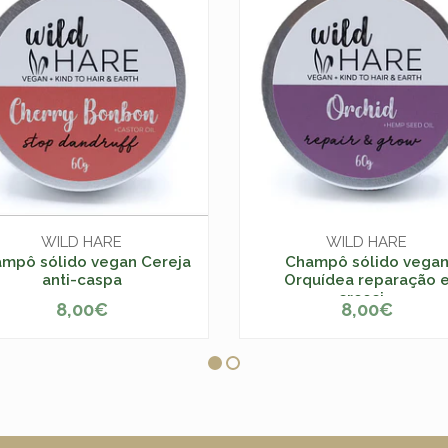
WILD HARE
WILD HARE
mpô sólido vegan Cereja
Champô sólido vega
anti-caspa
Orquídea reparação 
cresci...
8,00€
8,00€
+
-
+