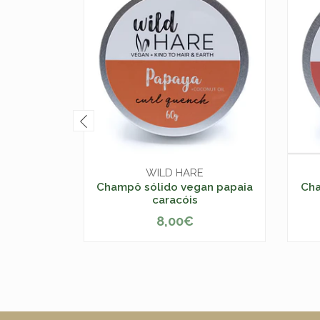
WILD HARE
Champô sólido vegan papaia
Cha
caracóis
8,00€
-
+
-