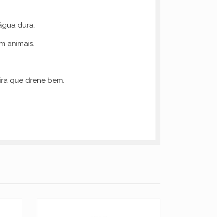
água dura.
m animais.
ira que drene bem.