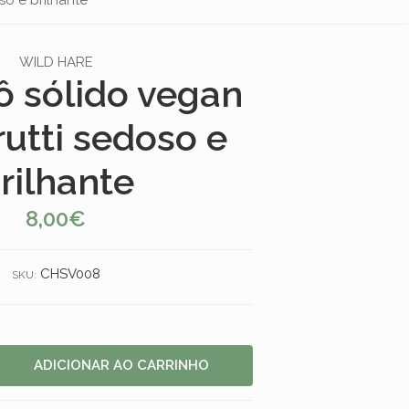
WILD HARE
 sólido vegan
rutti sedoso e
rilhante
8,00€
CHSV008
SKU: