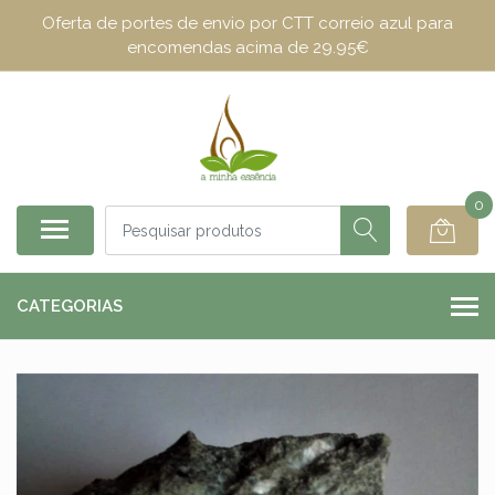
Oferta de portes de envio por CTT correio azul para
encomendas acima de 29.95€
0
CATEGORIAS