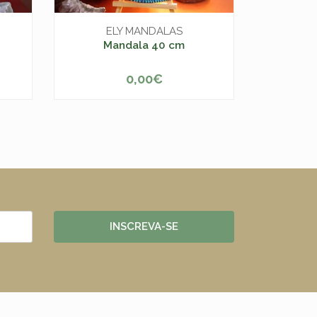
Cadern
ELY MANDALAS
man
Mandala 40 cm
0,00€
D
-
+
INSCREVA-SE