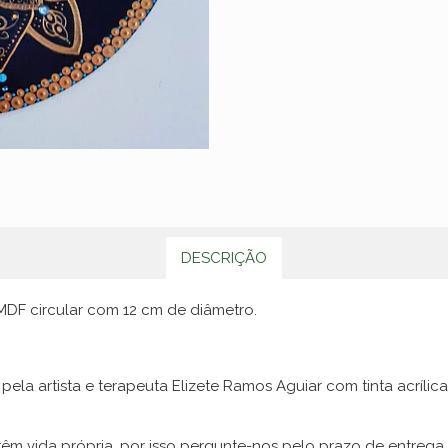
DESCRIÇÃO
 MDF circular com 12 cm de diâmetro.
pela artista e terapeuta Elizete Ramos Aguiar com tinta acríl
êm vida própria, por isso pergunte-nos pelo prazo de entrega