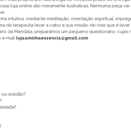
sa loja online são meramente ilustrativas. Nenhuma peça vai ser
er.
a intuitiva, mediante meditação, orientação espiritual, impre
rma da terapeuta levar a cabo a sua missão de vida que é levar 
ário da Mandala, preparámos um pequeno questionário, cujas re
o e-mail
lojaaminhaessencia@gmail.com
.
 ou solidão?
?
ressada?
?