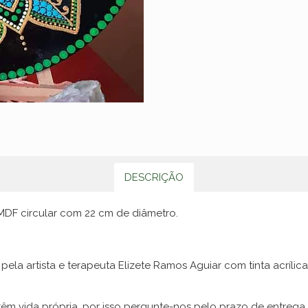
DESCRIÇÃO
 MDF circular com 22 cm de diâmetro.
pela artista e terapeuta Elizete Ramos Aguiar com tinta acríl
êm vida própria, por isso pergunte-nos pelo prazo de entrega