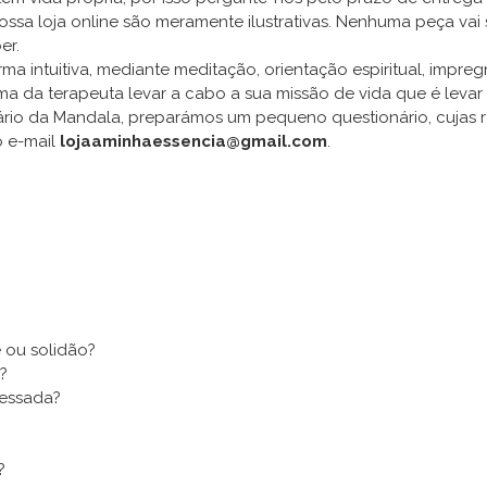
sa loja online são meramente ilustrativas. Nenhuma peça vai ser
er.
a intuitiva, mediante meditação, orientação espiritual, impre
rma da terapeuta levar a cabo a sua missão de vida que é levar 
ário da Mandala, preparámos um pequeno questionário, cujas re
o e-mail
lojaaminhaessencia@gmail.com
.
 ou solidão?
?
ressada?
?