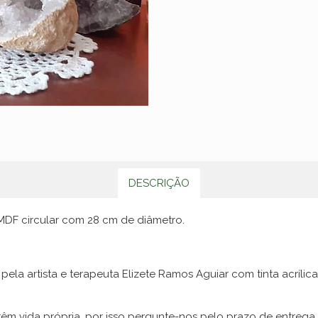
DESCRIÇÃO
 MDF circular com 28 cm de diâmetro.
pela artista e terapeuta Elizete Ramos Aguiar com tinta acríl
êm vida própria, por isso pergunte-nos pelo prazo de entrega