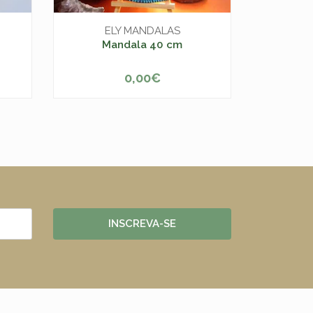
Pulseir
ELY MANDALAS
Mandala 40 cm
0,00€
D
-
+
INSCREVA-SE