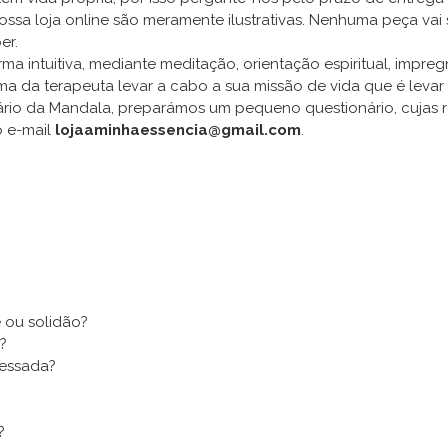
sa loja online são meramente ilustrativas. Nenhuma peça vai ser
er.
a intuitiva, mediante meditação, orientação espiritual, impre
rma da terapeuta levar a cabo a sua missão de vida que é levar 
ário da Mandala, preparámos um pequeno questionário, cujas re
o e-mail
lojaaminhaessencia@gmail.com
.
 ou solidão?
?
ressada?
?