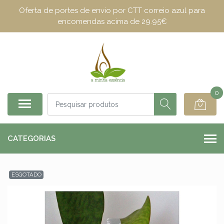
Oferta de portes de envio por CTT correio azul para
encomendas acima de 29.95€
0
CATEGORIAS
ESGOTADO