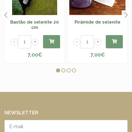
Bastão de selenite 20
Pirâmide de selenite
cm
-
+
-
+
7,00€
7,00€
NEWSLETTER