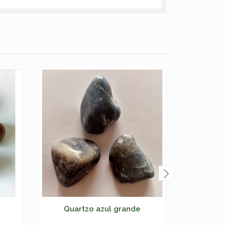
Quartzo azul grande
Ága