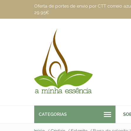
Oferta de portes de envio por CTT correio a
29.95€
CATEGORIAS
SO
Início
Cristais
Selenite
Barra de selenite