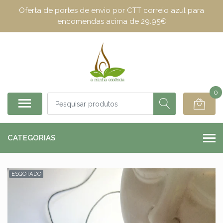
Oferta de portes de envio por CTT correio azul para
encomendas acima de 29.95€
0
CATEGORIAS
ESGOTADO