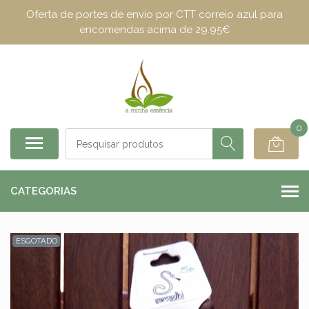
Oferta de portes de envio por CTT correio azul para
encomendas acima de 29.95€
0
CATEGORIAS
ESGOTADO