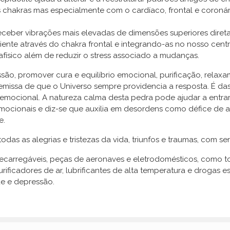
 chakras mas especialmente com o cardíaco, frontal e coronár
eceber vibrações mais elevadas de dimensões superiores dire
ciente através do chakra frontal e integrando-as no nosso cent
físico além de reduzir o stress associado a mudanças.
ssão, promover cura e equilíbrio emocional, purificação, relaxam
remissa de que o Universo sempre providencia a resposta. É d
emocional. A natureza calma desta pedra pode ajudar a entra
 emocionais e diz-se que auxilia em desordens como défice de 
e.
das as alegrias e tristezas da vida, triunfos e traumas, com se
s recarregáveis, peças de aeronaves e eletrodomésticos, como
rificadores de ar, lubrificantes de alta temperatura e drogas 
e e depressão.