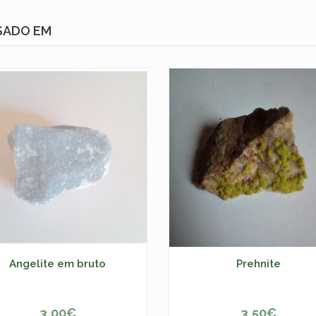
SADO EM
Angelite em bruto
Prehnite
3,00€
3,50€