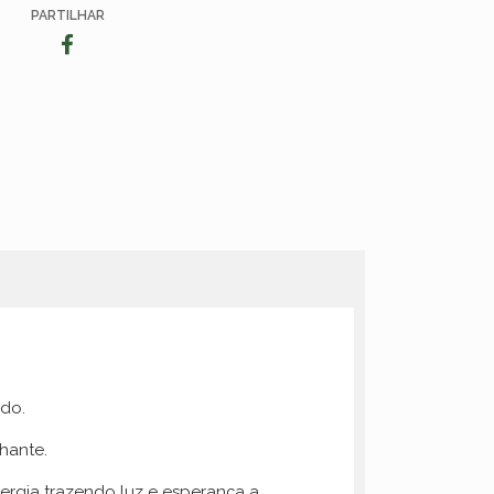
PARTILHAR
ndo.
lhante.
nergia trazendo luz e esperança a