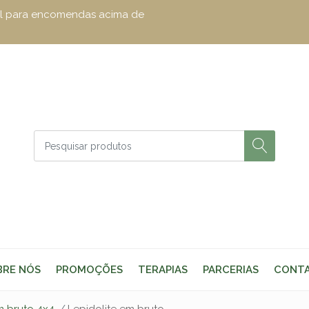
zul para encomendas acima de
BRE NÓS
PROMOÇÕES
TERAPIAS
PARCERIAS
CONT
m bruto 4x4
Lepidolite em bruto