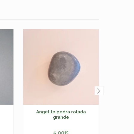
Angelite pedra rolada
Es
grande
5,00€